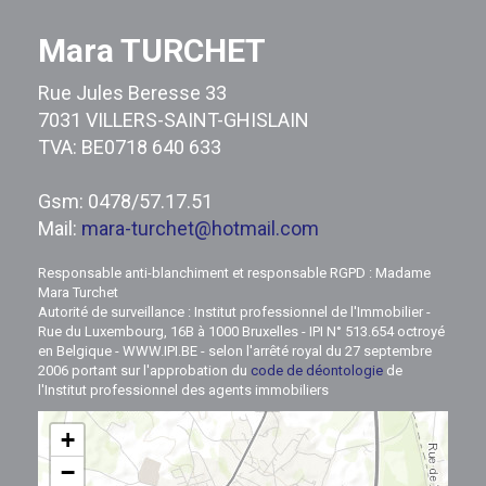
Mara TURCHET
Rue Jules Beresse 33
7031 VILLERS-SAINT-GHISLAIN
TVA: BE0718 640 633
Gsm: 0478/57.17.51
Mail:
mara-turchet@hotmail.com
Responsable anti-blanchiment et responsable RGPD : Madame
Mara Turchet
Autorité de surveillance : Institut professionnel de l'Immobilier -
Rue du Luxembourg, 16B à 1000 Bruxelles - IPI N° 513.654 octroyé
en Belgique - WWW.IPI.BE - selon l'arrêté royal du 27 septembre
2006 portant sur l'approbation du
code de déontologie
de
l'Institut professionnel des agents immobiliers
+
−