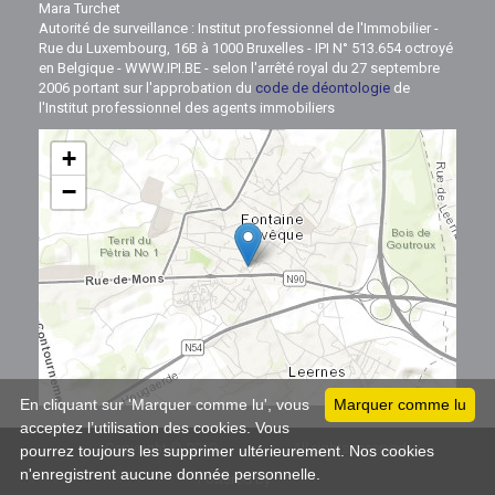
Mara Turchet
Autorité de surveillance : Institut professionnel de l'Immobilier -
Rue du Luxembourg, 16B à 1000 Bruxelles - IPI N° 513.654 octroyé
en Belgique - WWW.IPI.BE - selon l'arrêté royal du 27 septembre
2006 portant sur l'approbation du
code de déontologie
de
l'Institut professionnel des agents immobiliers
+
−
Leaflet
En cliquant sur 'Marquer comme lu', vous
Marquer comme lu
acceptez l’utilisation des cookies. Vous
Copyright © 2019
All rights reserved
IMMOZOOM
pourrez toujours les supprimer ultérieurement. Nos cookies
n'enregistrent aucune donnée personnelle.
Powered by
Whise