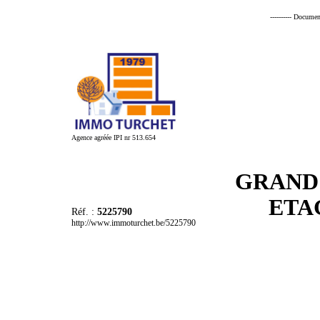
---------- Documen
Agence agréée IPI nr 513.654
GRAND 
ETA
Réf. :
5225790
http://www.immoturchet.be/5225790