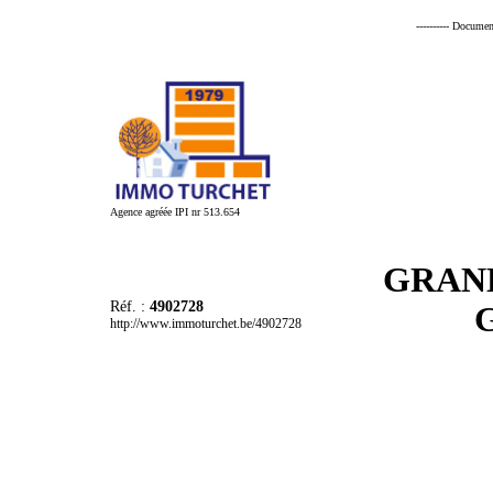
---------- Documen
Agence agréée IPI nr 513.654
GRAND
Réf. :
4902728
http://www.immoturchet.be/4902728